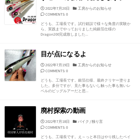
公
カ
2022年7月20日
工房からのお知らせ
開
テ
COMMENTS: 0
日
ゴ
どうも、工場長です。試行錯誤で様々な角度の実験か
リ
ら、実践までやっておりました純銀箔仕様の
ー
Dragon200完成致しました...
目が点になるよ
公
カ
2022年7月19日
工房からのお知らせ
開
テ
COMMENTS: 0
日
ゴ
どうも、工場長です。銀箔仕様、最終クリヤー塗りま
リ
した。多分ですが、見た事もないし触った事も無いレ
ー
ベルのビッグルアーだと思...
廃村探索の動画
公
カ
2022年7月18日
バイク
/
独り言
開
テ
COMMENTS: 0
日
ゴ
どうも、工場長です。え～っと本日はやり残したペイ
リ