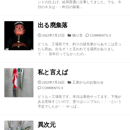
ントの仕上げ。結局普通に仕事してました。でも、今
ー
日のネタは・・昨日の探索...
出る廃集落
公
カ
2022年7月17日
独り言
COMMENTS: 0
開
テ
どうも、工場長です。釣りの諸先輩からあそこは言っ
日
ゴ
たら死ぬ。出るぞ！と言われてる場所がありまし
リ
て・・ 長年行ってなかったの...
ー
私と言えば
公
カ
2022年7月16日
工房からのお知らせ
開
テ
COMMENTS: 0
日
ゴ
どうも～工場長です。本日は着色やってます。下地が
リ
ある意味すごいので、塗りはシンプルに・・・という
ー
予定でしたが・・ やっぱ...
異次元