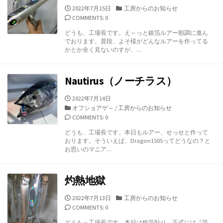
公
カ
2022年7月15日
工房からのお知らせ
開
テ
COMMENTS: 0
日
ゴ
どうも、工場長です。え～っと銀箔ルアー順調に進ん
リ
でおります。普段、よそ様がどんなルアーを作ってる
ー
かとか全く見ないのすが、...
Nautirus（ノーチラス）
公
2022年7月14日
開
カ
オフショアゲ～
/
工房からのお知らせ
日
テ
COMMENTS: 0
ゴ
どうも、工場長です。本日もルアー、せっせと作って
リ
おります。そういえば、Dragon150Sってどうなの？と
ー
お思いのマニア...
灼熱地獄
公
カ
2022年7月13日
工房からのお知らせ
開
テ
COMMENTS: 0
日
ゴ
どうも～工場長です。本日は銀箔貼り。正式には『箔