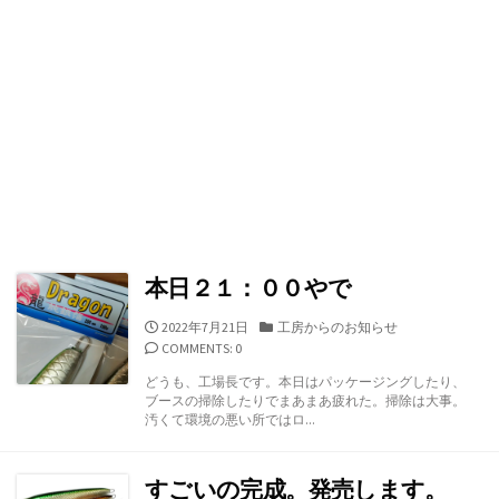
本日２１：００やで
公
カ
2022年7月21日
工房からのお知らせ
開
テ
COMMENTS: 0
日
ゴ
どうも、工場長です。本日はパッケージングしたり、
リ
ブースの掃除したりでまあまあ疲れた。掃除は大事。
ー
汚くて環境の悪い所ではロ...
すごいの完成。発売します。