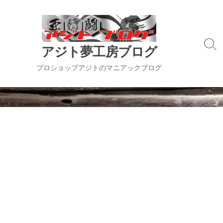
コ
ン
テ
ン
検
アジト夢工房ブログ
ツ
索
切
へ
プロショップアジトのマニアックブログ
り
ス
替
キ
え
ッ
プ