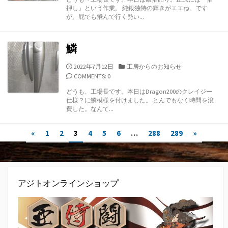
リ
押し』という作業。 純銀独特の輝きがエエね。です
ー
が、屁でも飛んで行く勢い...
鱗
公
カ
2022年7月12日
工房からのお知らせ
開
テ
COMMENTS: 0
日
ゴ
どうも、工場長です。本日はDragon200のクレイジー
リ
仕様？に鱗模様を付けました。 とんでもなく時間を浪
ー
費した。なんて...
投
«
1
2
3
4
5
6
…
288
289
»
稿
ナ
アジトオンラインショップ
ビ
ゲ
ー