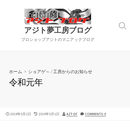
コ
ン
テ
ン
検
アジト夢工房ブログ
ツ
索
切
へ
プロショップアジトのマニアックブログ
り
ス
替
キ
え
ッ
プ
ホーム
>
ショアゲ～
/
工房からのお知らせ
令和元年
公
最
投
2019年5月1日
2019年5月1日
AZT-DF
COMMENTS: 0
開
終
稿
日
更
者