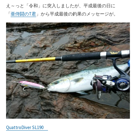
え～っと「令和」に突入しましたが、平成最後の日に
「
亜侍闘のT君
」から平成最後の釣果のメッセージが。
QuattroDiver SL190