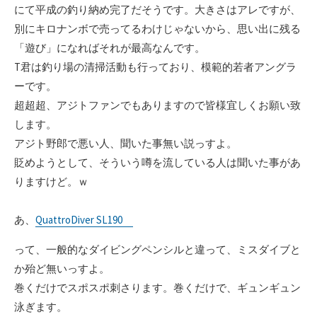
にて平成の釣り納め完了だそうです。大きさはアレですが、
別にキロナンボで売ってるわけじゃないから、思い出に残る
「遊び」になればそれが最高なんです。
T君は釣り場の清掃活動も行っており、模範的若者アングラ
ーです。
超超超、アジトファンでもありますので皆様宜しくお願い致
します。
アジト野郎で悪い人、聞いた事無い説っすよ。
貶めようとして、そういう噂を流している人は聞いた事があ
りますけど。ｗ
あ、
QuattroDiver SL190
って、一般的なダイビングペンシルと違って、ミスダイブと
か殆ど無いっすよ。
巻くだけでスポスポ刺さります。巻くだけで、ギュンギュン
泳ぎます。