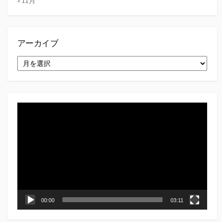
« 11月
アーカイブ
ア
ー
カ
イ
ブ
動
画
プ
レ
ー
ヤ
ー
00:00
03:11