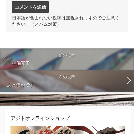
コ
メ
ン
日本語が含まれない投稿は無視されますのでご注意く
ト
ださい。（スパム対策）
す
る
前の投稿
準備完了
次の投稿
あと僅かです
アジトオンラインショップ