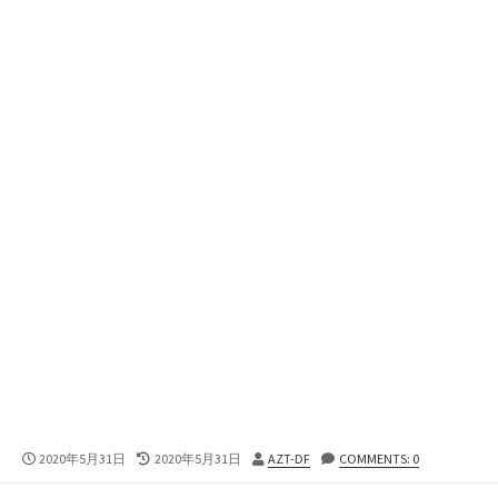
公
最
投
2020年5月31日
2020年5月31日
AZT-DF
COMMENTS: 0
開
終
稿