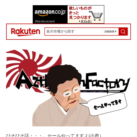
日
更
者
新
日
ひそひそ話・・・。セールやってますよ(小声）