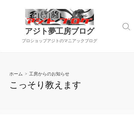
コ
ン
テ
ン
検
アジト夢工房ブログ
ツ
索
切
へ
プロショップアジトのマニアックブログ
り
ス
替
キ
え
ッ
プ
ホーム
>
工房からのお知らせ
こっそり教えます