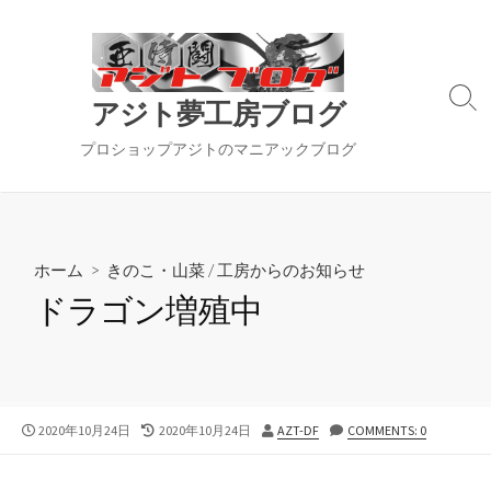
コ
ン
テ
ン
検
アジト夢工房ブログ
ツ
索
切
へ
プロショップアジトのマニアックブログ
り
ス
替
キ
え
ッ
プ
ホーム
>
きのこ・山菜
/
工房からのお知らせ
ドラゴン増殖中
公
最
投
2020年10月24日
2020年10月24日
AZT-DF
COMMENTS: 0
開
終
稿
日
更
者