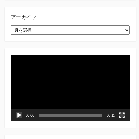
アーカイブ
ア
ー
カ
イ
ブ
動
画
プ
レ
ー
ヤ
ー
00:00
03:11