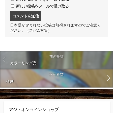
新しい投稿をメールで受け取る
コ
メ
ン
日本語が含まれない投稿は無視されますのでご注意く
ト
ださい。（スパム対策）
す
る
前の投稿
カラーリング完
次の投稿
積層
アジトオンラインショップ