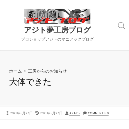
コ
ン
テ
ン
検
アジト夢工房ブログ
ツ
索
切
へ
プロショップアジトのマニアックブログ
り
ス
替
キ
え
ッ
プ
ホーム
>
工房からのお知らせ
大体できた
公
最
投
2021年5月27日
2021年5月27日
AZT-DF
COMMENTS: 0
開
終
稿
日
更
者