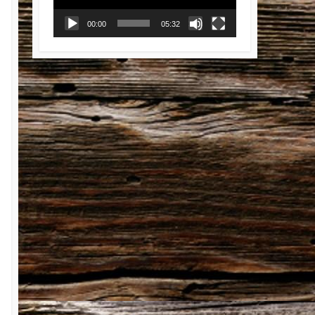
ー
ヤ
00:00
05:32
ー