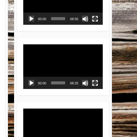
レ
ー
ヤ
00:00
08:50
ー
動
画
プ
レ
ー
ヤ
00:00
08:25
ー
動
画
プ
レ