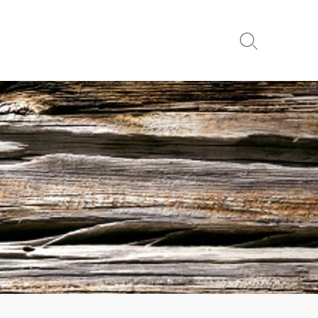
検
索
切
り
替
え