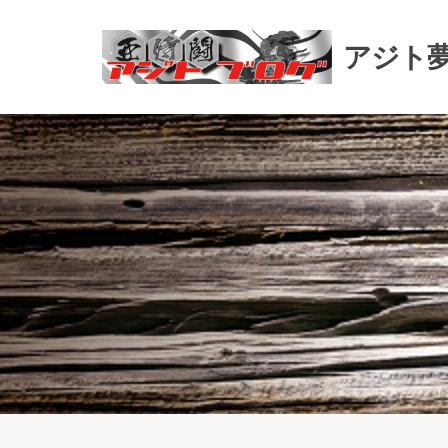
コ
ン
アジト
テ
ン
ツ
へ
ス
キ
ッ
プ