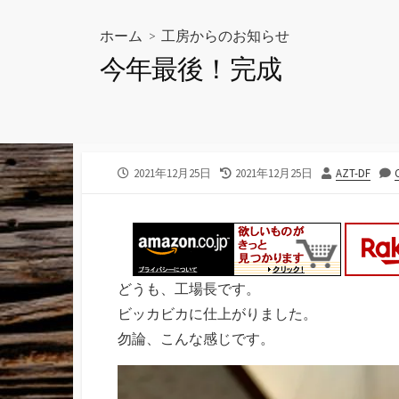
ホーム
>
工房からのお知らせ
今年最後！完成
公
最
投
2021年12月25日
2021年12月25日
AZT-DF
開
終
稿
日
更
者
新
日
どうも、工場長です。
ビッカビカに仕上がりました。
勿論、こんな感じです。