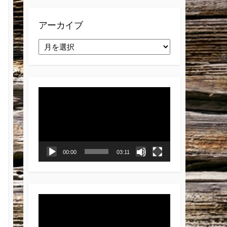
アーカイブ
ア
ー
カ
イ
ブ
動
画
プ
レ
ー
ヤ
00:00
03:11
ー
動
画
プ