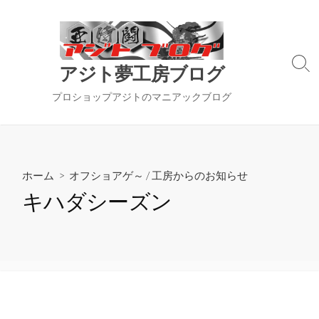
コ
ン
テ
ン
検
アジト夢工房ブログ
ツ
索
切
へ
プロショップアジトのマニアックブログ
り
ス
替
キ
え
ッ
プ
ホーム
>
オフショアゲ～
/
工房からのお知らせ
キハダシーズン