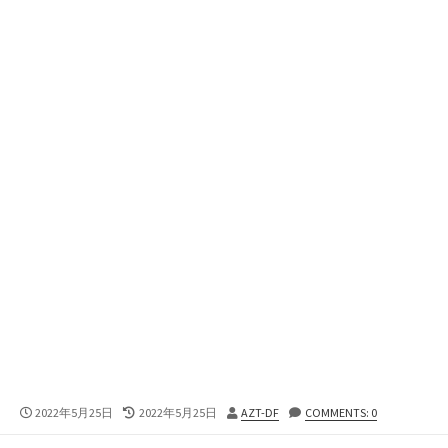
公
最
投
2022年5月25日
2022年5月25日
AZT-DF
COMMENTS: 0
開
終
稿