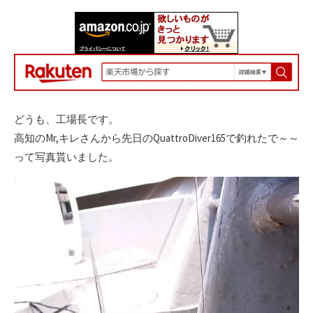
日
更
者
新
日
どうも、工場長です。
高知のMr,キレさんから先日のQuattroDiver165で釣れたで～～
って写真貰いました。