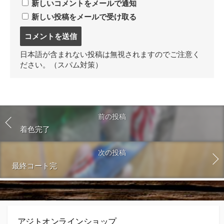
新しいコメントをメールで通知
新しい投稿をメールで受け取る
コ
メ
ン
日本語が含まれない投稿は無視されますのでご注意く
ト
ださい。（スパム対策）
す
る
前の投稿
着色完了
次の投稿
最終コート完
アジトオンラインショップ