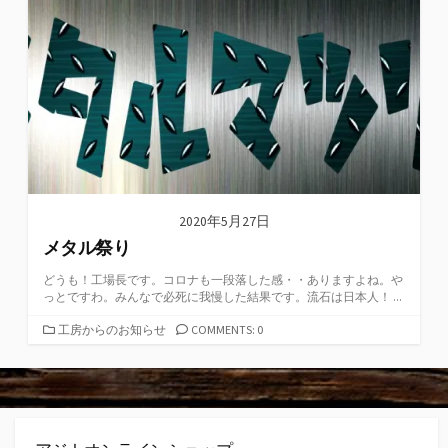
2020年5月27日
メタル祭り
どうも！工場長です。コロナも一段落した感・・ありますよね。や
っとですわ。みんなで必死に我慢した結果です。流石は日本人！ ...
カ
工房からのお知らせ
COMMENTS: 0
テ
ゴ
リ
ー