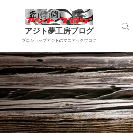
コ
ン
テ
ン
検
アジト夢工房ブログ
ツ
索
切
へ
プロショップアジトのマニアックブログ
り
ス
替
キ
え
ッ
プ