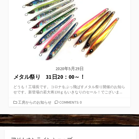
2020年5月29日
メタル祭り 31日20：00～！
どうも！工場長です。コロナをぶっ飛ばすメタル祭り開催のお知ら
せです。新登場の若大将130ｇもいきなりのセール！でございま...
カ
工房からのお知らせ
COMMENTS: 0
テ
ゴ
リ
ー