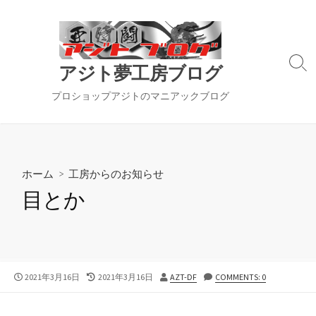
コ
ン
テ
ン
検
アジト夢工房ブログ
ツ
索
切
へ
プロショップアジトのマニアックブログ
り
ス
替
キ
え
ッ
プ
ホーム
>
工房からのお知らせ
目とか
公
最
投
2021年3月16日
2021年3月16日
AZT-DF
COMMENTS: 0
開
終
稿
日
更
者